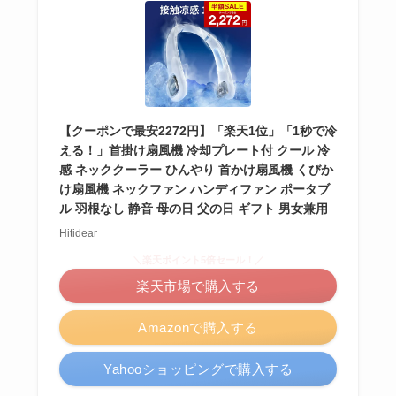
【クーポンで最安2272円】「楽天1位」「1秒で冷
える！」首掛け扇風機 冷却プレート付 クール 冷
感 ネッククーラー ひんやり 首かけ扇風機 くびか
け扇風機 ネックファン ハンディファン ポータブ
ル 羽根なし 静音 母の日 父の日 ギフト 男女兼用
Hitidear
＼楽天ポイント5倍セール！／
楽天市場で購入する
Amazonで購入する
Yahooショッピングで購入する