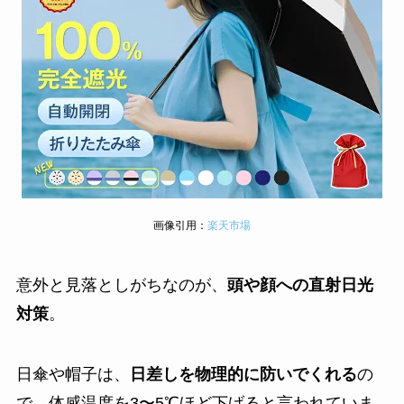
画像引用：
楽天市場
意外と見落としがちなのが、
頭や顔への直射日光
対策
。
日傘や帽子は、
日差しを物理的に防いでくれる
の
で、体感温度を3〜5℃ほど下げると言われていま