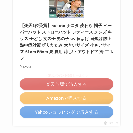
【楽天1位受賞】nakota ナコタ 麦わら 帽子 ペー
パーハット ストローハット レディース メンズ キ
ッズ 子ども 女の子 男の子 uv 日よけ 日焼け防止
熱中症対策 折りたたみ 大きいサイズ 小さいサイ
ズ 61cm 65cm 夏 夏用 涼しい アウトドア 海 ゴル
フ
Nakota
＼楽天ポイント5倍セール！／
楽天市場で購入する
Amazonで購入する
Yahooショッピングで購入する
ポチップ