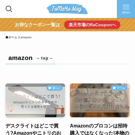
MENU
お得なクーポン一覧は
楽天市場のRaCouponへ
ホーム
amazon
amazon
– tag –
暮らし
ゲーム
デスクライトはどこで買
Amazonのプロコンは招待
う?Amazonやニトリのお
購入ではなくなった!本物の