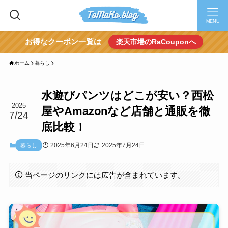
MENU
お得なクーポン一覧は
楽天市場のRaCouponへ
ホーム
暮らし
水遊びパンツはどこが安い？西松
2025
屋やAmazonなど店舗と通販を徹
7/24
底比較！
2025年6月24日
2025年7月24日
暮らし
当ページのリンクには広告が含まれています。