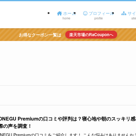
ホーム
プロフィール
サイ
home
profile
sit
お得なクーポン一覧は
楽天市場のRaCouponへ
KONEGU Premiumの口コミや評判は？寝心地や朝のスッキリ
際の声を調査！
ONEGU Premiumの口コミをご紹介します！ こんな悩みはありませんか