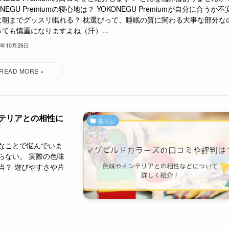
ONEGU Premiumの寝心地は？ YOKONEGU Premiumが自分に合うか不
に朝までグッスリ眠れる？ 枕選びって、睡眠の質に関わる大事な部分な
ても慎重になりますよね（汗）...
5年10月26日
テリアとの相性に
暮らし
なことで悩んでいま
らない。 実際の色味
当？ 遊びやすさや片