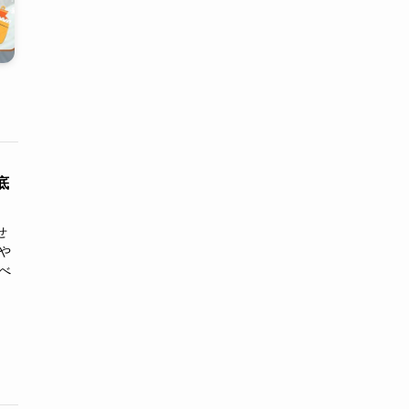
底
せ
や
べ