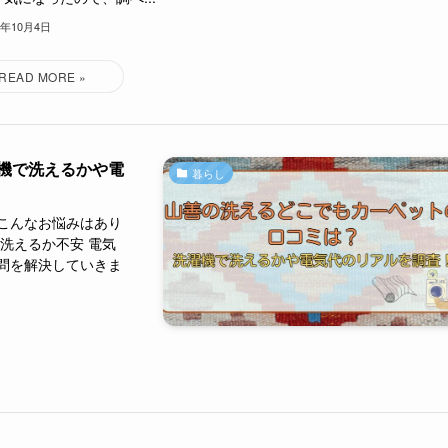
5年10月4日
機で洗えるかや電
暮らし
こんなお悩みはあり
洗えるか不安 電気
問を解決していきま