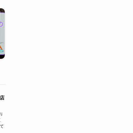
営店
お
直
って