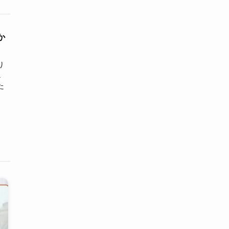
か
り
ニ
た