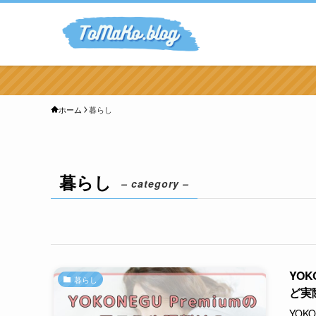
ホーム
暮らし
暮らし
– category –
YO
暮らし
ど実
YOK