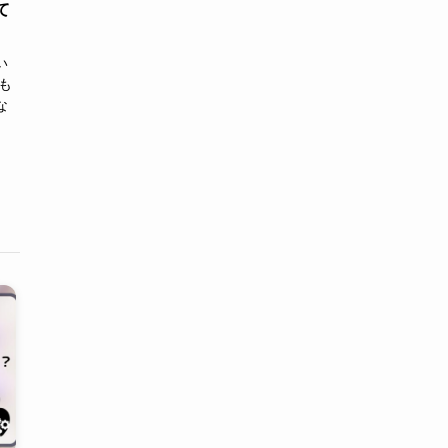
て
い
も
な