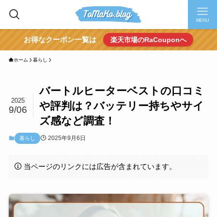
MENU
お得なクーポン一覧は
楽天市場のRaCouponへ
ホーム
暮らし
バートルヒーターベストの口コミ
2025
や評判は？バッテリー持ちやサイ
9/06
ズ感など調査！
2025年9月6日
暮らし
当ページのリンクには広告が含まれています。