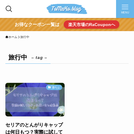
MENU
お得なクーポン一覧は
楽天市場のRaCouponへ
ホーム
旅行中
旅行中
– tag –
暮らし
セリアのとんがりキャップ
は何日もつ？実際に試して