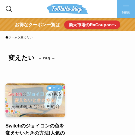
MENU
お得なクーポン一覧は
楽天市場のRaCouponへ
ホーム
変えたい
変えたい
– tag –
ゲーム
Switchのジョイコンの色を
変えたいときの方法!人気の