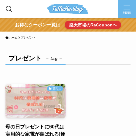
MENU
お得なクーポン一覧は
楽天市場のRaCouponへ
ホーム
プレゼント
プレゼント
– tag –
暮らし
母の日プレゼントに60代は
実用的な家電が喜ばれる!便