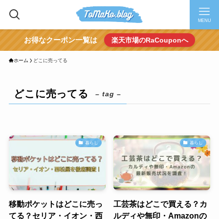
MENU
お得なクーポン一覧は
楽天市場のRaCouponへ
ホーム
どこに売ってる
どこに売ってる
– tag –
暮らし
暮らし
移動ポケットはどこに売っ
工芸茶はどこで買える？カ
てる？セリア・イオン・西
ルディや無印・Amazonの